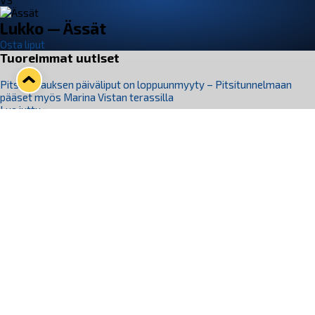
VS
Lukko — Ässät
Osta liput
Tuoreimmat uutiset
Pitsiturnauksen päiväliput on loppuunmyyty – Pitsitunnelmaan
pääset myös Marina Vistan terassilla
Lue juttu »
Lukko ja pirkanmaalainen vaatevalmistaja Nousu yhteistyöhön
Lue juttu »
Aapo Vanninen Nuorten Leijonien mukana
Lue juttu »
Rauman Lukko Oy on ostanut Marina Vista Oy:n liiketoiminnan
Raumalta
Lue juttu »
Varausviikonloppu oli kiireinen Jakub Florisille
Lue juttu »
Seuraa Lukkoa somessa