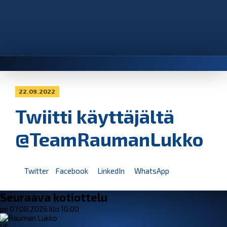
22.09.2022
Twiitti käyttäjältä
@TeamRaumanLukko
Twitter
Facebook
LinkedIn
WhatsApp
Seuraava kotiottelu
pe 07.08.2026 klo 10:00