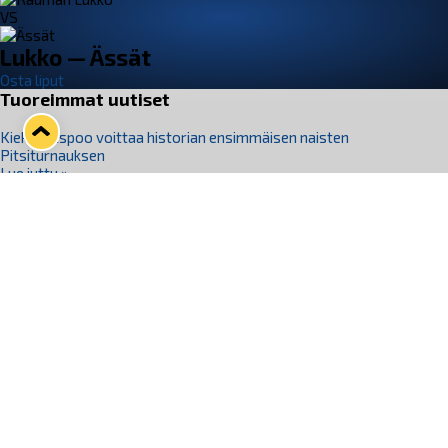
VS
Lukko — Ässät
Osta liput
Tuoreimmat uutiset
Kiekko-Espoo voittaa historian ensimmäisen naisten
Pitsiturnauksen
Lue juttu »
Pitsiturnauksen päiväliput on loppuunmyyty – Pitsitunnelmaan
pääset myös Marina Vistan terassilla
Lue juttu »
Lukko ja pirkanmaalainen vaatevalmistaja Nousu yhteistyöhön
Lue juttu »
Aapo Vanninen Nuorten Leijonien mukana
Lue juttu »
Rauman Lukko Oy on ostanut Marina Vista Oy:n liiketoiminnan
Raumalta
Lue juttu »