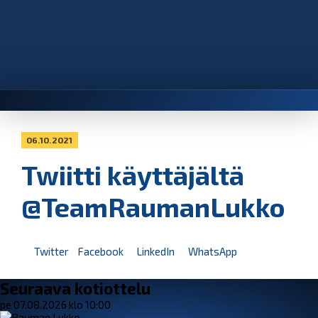
06.10.2021
Twiitti käyttäjältä
@TeamRaumanLukko
Twitter
Facebook
LinkedIn
WhatsApp
Seuraava kotiottelu
pe 07.08.2026 klo 10:00