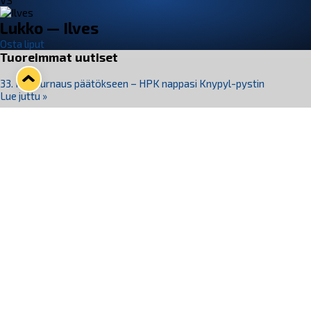
VS
Lukko — Ilves
Osta liput
Tuoreimmat uutiset
33. Pitsiturnaus päätökseen – HPK nappasi Knypyl-pystin
Lue juttu »
Otteluliput juhlakaudelle 26–27 nyt myynnissä!
Lue juttu »
Kiekko-Espoo voittaa historian ensimmäisen naisten
Pitsiturnauksen
Lue juttu »
Pitsiturnauksen päiväliput on loppuunmyyty – Pitsitunnelmaan
pääset myös Marina Vistan terassilla
Lue juttu »
Lukko ja pirkanmaalainen vaatevalmistaja Nousu yhteistyöhön
Lue juttu »
Seuraa Lukkoa somessa