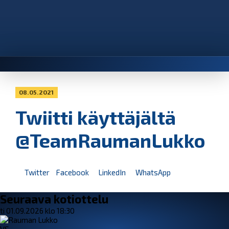
08.05.2021
Twiitti käyttäjältä
@TeamRaumanLukko
Twitter
Facebook
LinkedIn
WhatsApp
Seuraava kotiottelu
ti 01.09.2026 klo 18:30