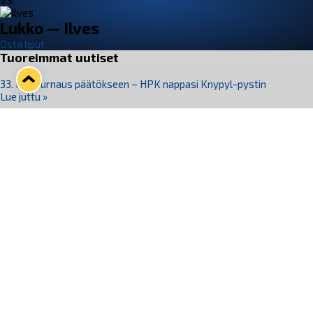
VS
Lukko — Ilves
Osta liput
Tuoreimmat uutiset
33. Pitsiturnaus päätökseen – HPK nappasi Knypyl-pystin
Lue juttu »
Otteluliput juhlakaudelle 26–27 nyt myynnissä!
Lue juttu »
Kiekko-Espoo voittaa historian ensimmäisen naisten
Pitsiturnauksen
Lue juttu »
Pitsiturnauksen päiväliput on loppuunmyyty – Pitsitunnelmaan
pääset myös Marina Vistan terassilla
Lue juttu »
Lukko ja pirkanmaalainen vaatevalmistaja Nousu yhteistyöhön
Lue juttu »
Seuraa Lukkoa somessa