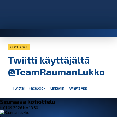
27.03.2023
Twiitti käyttäjältä
@TeamRaumanLukko
Twitter
Facebook
LinkedIn
WhatsApp
Seuraava kotiottelu
ti 01.09.2026 klo 18:30