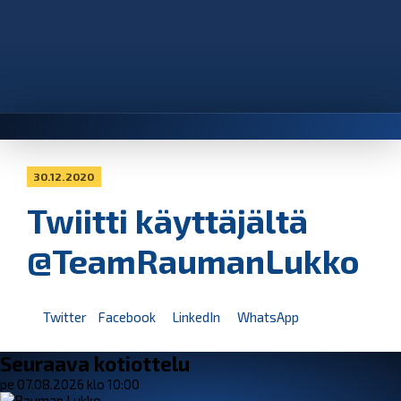
30.12.2020
Twiitti käyttäjältä
@TeamRaumanLukko
Twitter
Facebook
LinkedIn
WhatsApp
Seuraava kotiottelu
pe 07.08.2026 klo 10:00