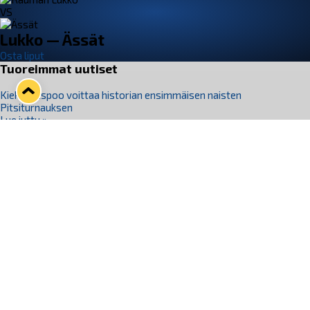
VS
Lukko — Ässät
Osta liput
Tuoreimmat uutiset
Kiekko-Espoo voittaa historian ensimmäisen naisten
Pitsiturnauksen
Lue juttu »
Pitsiturnauksen päiväliput on loppuunmyyty – Pitsitunnelmaan
pääset myös Marina Vistan terassilla
Lue juttu »
Lukko ja pirkanmaalainen vaatevalmistaja Nousu yhteistyöhön
Lue juttu »
Aapo Vanninen Nuorten Leijonien mukana
Lue juttu »
Rauman Lukko Oy on ostanut Marina Vista Oy:n liiketoiminnan
Raumalta
Lue juttu »