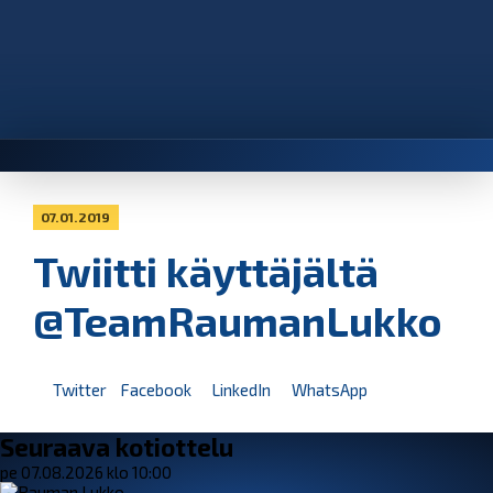
07.01.2019
Twiitti käyttäjältä
@TeamRaumanLukko
Twitter
Facebook
LinkedIn
WhatsApp
Seuraava kotiottelu
pe 07.08.2026 klo 10:00