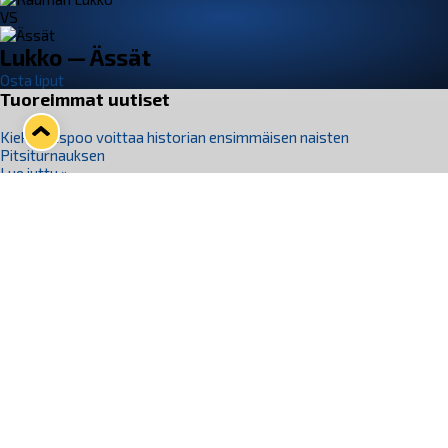
VS
Lukko — Ässät
Osta liput
Tuoreimmat uutiset
Kiekko-Espoo voittaa historian ensimmäisen naisten
Pitsiturnauksen
Lue juttu »
Pitsiturnauksen päiväliput on loppuunmyyty – Pitsitunnelmaan
pääset myös Marina Vistan terassilla
Lue juttu »
Lukko ja pirkanmaalainen vaatevalmistaja Nousu yhteistyöhön
Lue juttu »
Aapo Vanninen Nuorten Leijonien mukana
Lue juttu »
Rauman Lukko Oy on ostanut Marina Vista Oy:n liiketoiminnan
Raumalta
Lue juttu »