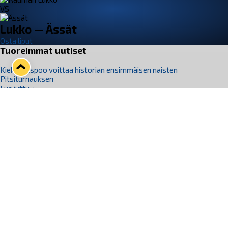
VS
Lukko — Ässät
Osta liput
Tuoreimmat uutiset
Kiekko-Espoo voittaa historian ensimmäisen naisten
Pitsiturnauksen
Lue juttu »
Pitsiturnauksen päiväliput on loppuunmyyty – Pitsitunnelmaan
pääset myös Marina Vistan terassilla
Lue juttu »
Lukko ja pirkanmaalainen vaatevalmistaja Nousu yhteistyöhön
Lue juttu »
Aapo Vanninen Nuorten Leijonien mukana
Lue juttu »
Rauman Lukko Oy on ostanut Marina Vista Oy:n liiketoiminnan
Raumalta
Lue juttu »