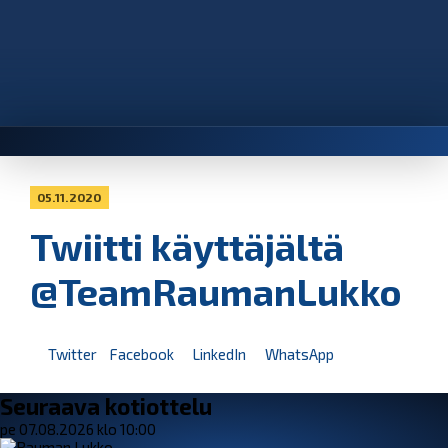
05.11.2020
Twiitti käyttäjältä
@TeamRaumanLukko
Twitter
Facebook
LinkedIn
WhatsApp
Seuraava kotiottelu
pe 07.08.2026 klo 10:00