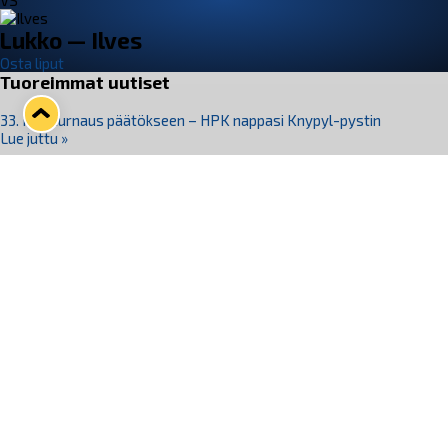
VS
Lukko — Ilves
Osta liput
Tuoreimmat uutiset
33. Pitsiturnaus päätökseen – HPK nappasi Knypyl-pystin
Lue juttu »
Otteluliput juhlakaudelle 26–27 nyt myynnissä!
Lue juttu »
Kiekko-Espoo voittaa historian ensimmäisen naisten
Pitsiturnauksen
Lue juttu »
Pitsiturnauksen päiväliput on loppuunmyyty – Pitsitunnelmaan
pääset myös Marina Vistan terassilla
Lue juttu »
Lukko ja pirkanmaalainen vaatevalmistaja Nousu yhteistyöhön
Lue juttu »
Seuraa Lukkoa somessa