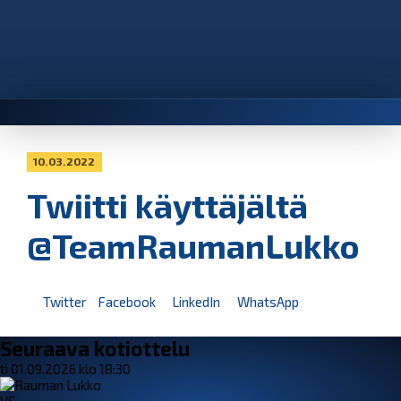
10.03.2022
Twiitti käyttäjältä
@TeamRaumanLukko
Twitter
Facebook
LinkedIn
WhatsApp
Seuraava kotiottelu
ti 01.09.2026 klo 18:30