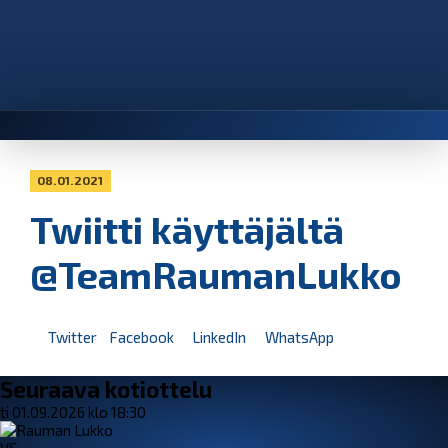
08.01.2021
Twiitti käyttäjältä
@TeamRaumanLukko
Twitter
Facebook
LinkedIn
WhatsApp
Seuraava kotiottelu
ti 01.09.2026 klo 18:30