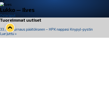
VS
Lukko — Ilves
Osta liput
Tuoreimmat uutiset
33. Pitsiturnaus päätökseen – HPK nappasi Knypyl-pystin
Lue juttu »
Otteluliput juhlakaudelle 26–27 nyt myynnissä!
Lue juttu »
Kiekko-Espoo voittaa historian ensimmäisen naisten
Pitsiturnauksen
Lue juttu »
Pitsiturnauksen päiväliput on loppuunmyyty – Pitsitunnelmaan
pääset myös Marina Vistan terassilla
Lue juttu »
Lukko ja pirkanmaalainen vaatevalmistaja Nousu yhteistyöhön
Lue juttu »
Seuraa Lukkoa somessa