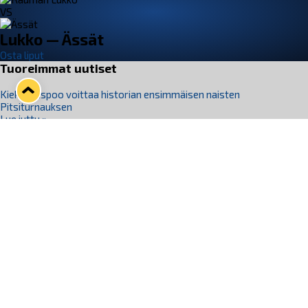
VS
Lukko — Ässät
Osta liput
Tuoreimmat uutiset
Kiekko-Espoo voittaa historian ensimmäisen naisten
Pitsiturnauksen
Lue juttu »
Pitsiturnauksen päiväliput on loppuunmyyty – Pitsitunnelmaan
pääset myös Marina Vistan terassilla
Lue juttu »
Lukko ja pirkanmaalainen vaatevalmistaja Nousu yhteistyöhön
Lue juttu »
Aapo Vanninen Nuorten Leijonien mukana
Lue juttu »
Rauman Lukko Oy on ostanut Marina Vista Oy:n liiketoiminnan
Raumalta
Lue juttu »