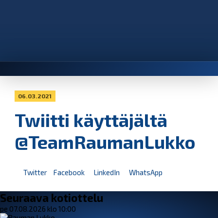
06.03.2021
Twiitti käyttäjältä
@TeamRaumanLukko
Twitter
Facebook
LinkedIn
WhatsApp
Seuraava kotiottelu
pe 07.08.2026 klo 10:00