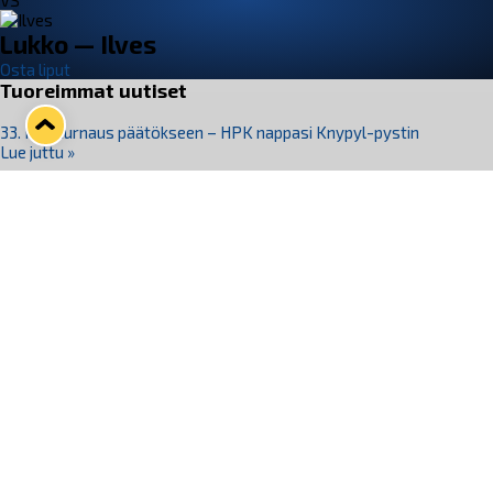
VS
Lukko — Ilves
Osta liput
Tuoreimmat uutiset
33. Pitsiturnaus päätökseen – HPK nappasi Knypyl-pystin
Lue juttu »
Otteluliput juhlakaudelle 26–27 nyt myynnissä!
Lue juttu »
Kiekko-Espoo voittaa historian ensimmäisen naisten
Pitsiturnauksen
Lue juttu »
Pitsiturnauksen päiväliput on loppuunmyyty – Pitsitunnelmaan
pääset myös Marina Vistan terassilla
Lue juttu »
Lukko ja pirkanmaalainen vaatevalmistaja Nousu yhteistyöhön
Lue juttu »
Seuraa Lukkoa somessa