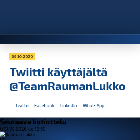
09.10.2020
Twiitti käyttäjältä
@TeamRaumanLukko
Twitter
Facebook
LinkedIn
WhatsApp
Seuraava kotiottelu
ti 01.09.2026 klo 18:30