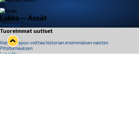
VS
Lukko — Ässät
Osta liput
Tuoreimmat uutiset
Kiekko-Espoo voittaa historian ensimmäisen naisten
Pitsiturnauksen
Lue juttu »
Pitsiturnauksen päiväliput on loppuunmyyty – Pitsitunnelmaan
pääset myös Marina Vistan terassilla
Lue juttu »
Lukko ja pirkanmaalainen vaatevalmistaja Nousu yhteistyöhön
Lue juttu »
Aapo Vanninen Nuorten Leijonien mukana
Lue juttu »
Rauman Lukko Oy on ostanut Marina Vista Oy:n liiketoiminnan
Raumalta
Lue juttu »