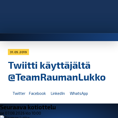
31.05.2019
Twiitti käyttäjältä
@TeamRaumanLukko
Twitter
Facebook
LinkedIn
WhatsApp
Seuraava kotiottelu
pe 07.08.2026 klo 10:00