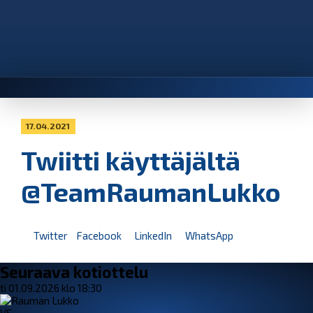
17.04.2021
Twiitti käyttäjältä
@TeamRaumanLukko
Twitter
Facebook
LinkedIn
WhatsApp
Seuraava kotiottelu
ti 01.09.2026 klo 18:30