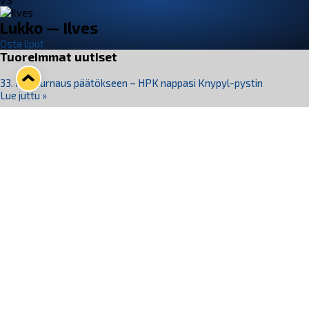
VS
Lukko — Ilves
Osta liput
Tuoreimmat uutiset
33. Pitsiturnaus päätökseen – HPK nappasi Knypyl-pystin
Lue juttu »
Otteluliput juhlakaudelle 26–27 nyt myynnissä!
Lue juttu »
Kiekko-Espoo voittaa historian ensimmäisen naisten
Pitsiturnauksen
Lue juttu »
Pitsiturnauksen päiväliput on loppuunmyyty – Pitsitunnelmaan
pääset myös Marina Vistan terassilla
Lue juttu »
Lukko ja pirkanmaalainen vaatevalmistaja Nousu yhteistyöhön
Lue juttu »
Seuraa Lukkoa somessa