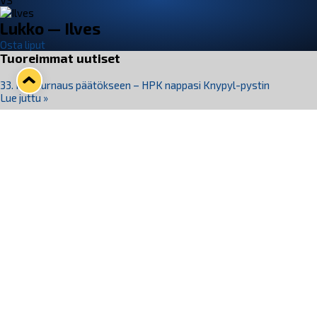
VS
Lukko — Ilves
Osta liput
Tuoreimmat uutiset
33. Pitsiturnaus päätökseen – HPK nappasi Knypyl-pystin
Lue juttu »
Otteluliput juhlakaudelle 26–27 nyt myynnissä!
Lue juttu »
Kiekko-Espoo voittaa historian ensimmäisen naisten
Pitsiturnauksen
Lue juttu »
Pitsiturnauksen päiväliput on loppuunmyyty – Pitsitunnelmaan
pääset myös Marina Vistan terassilla
Lue juttu »
Lukko ja pirkanmaalainen vaatevalmistaja Nousu yhteistyöhön
Lue juttu »
Seuraa Lukkoa somessa