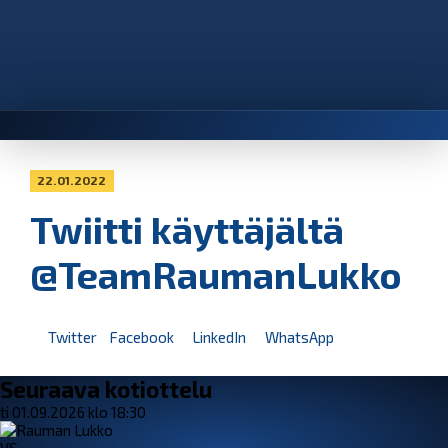
22.01.2022
Twiitti käyttäjältä
@TeamRaumanLukko
Twitter
Facebook
LinkedIn
WhatsApp
Seuraava kotiottelu
ti 01.09.2026 klo 18:30