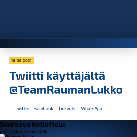
18.09.2021
Twiitti käyttäjältä
@TeamRaumanLukko
Twitter
Facebook
LinkedIn
WhatsApp
Seuraava kotiottelu
pe 07.08.2026 klo 10:00