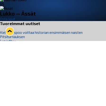
VS
Lukko — Ässät
Osta liput
Tuoreimmat uutiset
Kiekko-Espoo voittaa historian ensimmäisen naisten
Pitsiturnauksen
Lue juttu »
Pitsiturnauksen päiväliput on loppuunmyyty – Pitsitunnelmaan
pääset myös Marina Vistan terassilla
Lue juttu »
Lukko ja pirkanmaalainen vaatevalmistaja Nousu yhteistyöhön
Lue juttu »
Aapo Vanninen Nuorten Leijonien mukana
Lue juttu »
Rauman Lukko Oy on ostanut Marina Vista Oy:n liiketoiminnan
Raumalta
Lue juttu »