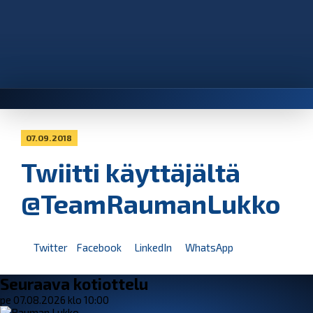
07.09.2018
Twiitti käyttäjältä
@TeamRaumanLukko
Twitter
Facebook
LinkedIn
WhatsApp
Seuraava kotiottelu
pe 07.08.2026 klo 10:00