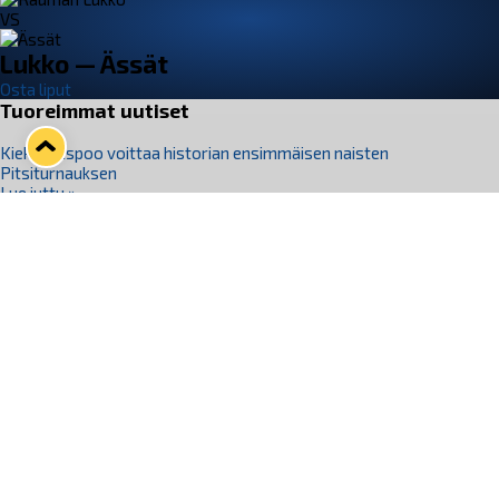
VS
Lukko — Ässät
Osta liput
Tuoreimmat uutiset
Kiekko-Espoo voittaa historian ensimmäisen naisten
Pitsiturnauksen
Lue juttu »
Pitsiturnauksen päiväliput on loppuunmyyty – Pitsitunnelmaan
pääset myös Marina Vistan terassilla
Lue juttu »
Lukko ja pirkanmaalainen vaatevalmistaja Nousu yhteistyöhön
Lue juttu »
Aapo Vanninen Nuorten Leijonien mukana
Lue juttu »
Rauman Lukko Oy on ostanut Marina Vista Oy:n liiketoiminnan
Raumalta
Lue juttu »