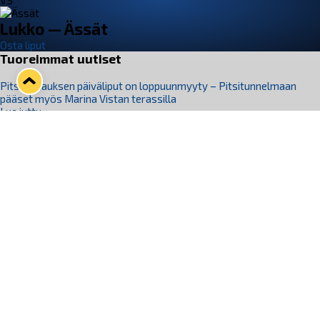
VS
Lukko — Ässät
Osta liput
Tuoreimmat uutiset
Pitsiturnauksen päiväliput on loppuunmyyty – Pitsitunnelmaan
pääset myös Marina Vistan terassilla
Lue juttu »
Lukko ja pirkanmaalainen vaatevalmistaja Nousu yhteistyöhön
Lue juttu »
Aapo Vanninen Nuorten Leijonien mukana
Lue juttu »
Rauman Lukko Oy on ostanut Marina Vista Oy:n liiketoiminnan
Raumalta
Lue juttu »
Varausviikonloppu oli kiireinen Jakub Florisille
Lue juttu »
Seuraa Lukkoa somessa