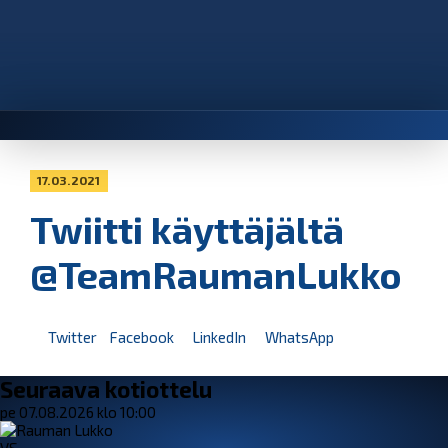
17.03.2021
Twiitti käyttäjältä
@TeamRaumanLukko
Twitter
Facebook
LinkedIn
WhatsApp
Seuraava kotiottelu
pe 07.08.2026 klo 10:00