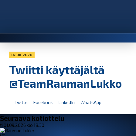
07.08.2020
Twiitti käyttäjältä
@TeamRaumanLukko
Twitter
Facebook
LinkedIn
WhatsApp
Seuraava kotiottelu
ti 01.09.2026 klo 18:30