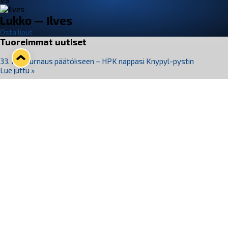
VS
Lukko — Ilves
Osta liput
Tuoreimmat uutiset
33. Pitsiturnaus päätökseen – HPK nappasi Knypyl-pystin
Lue juttu »
Otteluliput juhlakaudelle 26–27 nyt myynnissä!
Lue juttu »
Kiekko-Espoo voittaa historian ensimmäisen naisten
Pitsiturnauksen
Lue juttu »
Pitsiturnauksen päiväliput on loppuunmyyty – Pitsitunnelmaan
pääset myös Marina Vistan terassilla
Lue juttu »
Lukko ja pirkanmaalainen vaatevalmistaja Nousu yhteistyöhön
Lue juttu »
Seuraa Lukkoa somessa