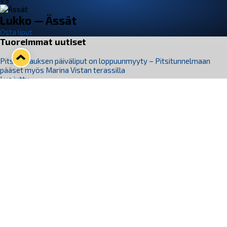
VS
Lukko — Ässät
Osta liput
Tuoreimmat uutiset
Pitsiturnauksen päiväliput on loppuunmyyty – Pitsitunnelmaan
pääset myös Marina Vistan terassilla
Lue juttu »
Lukko ja pirkanmaalainen vaatevalmistaja Nousu yhteistyöhön
Lue juttu »
Aapo Vanninen Nuorten Leijonien mukana
Lue juttu »
Rauman Lukko Oy on ostanut Marina Vista Oy:n liiketoiminnan
Raumalta
Lue juttu »
Varausviikonloppu oli kiireinen Jakub Florisille
Lue juttu »
Seuraa Lukkoa somessa