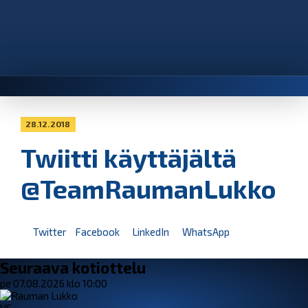
28.12.2018
Twiitti käyttäjältä
@TeamRaumanLukko
Twitter
Facebook
LinkedIn
WhatsApp
Seuraava kotiottelu
pe 07.08.2026 klo 10:00