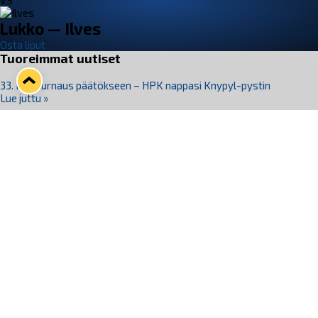
VS
Lukko — Ilves
Osta liput
Tuoreimmat uutiset
33. Pitsiturnaus päätökseen – HPK nappasi Knypyl-pystin
Lue juttu »
Otteluliput juhlakaudelle 26–27 nyt myynnissä!
Lue juttu »
Kiekko-Espoo voittaa historian ensimmäisen naisten
Pitsiturnauksen
Lue juttu »
Pitsiturnauksen päiväliput on loppuunmyyty – Pitsitunnelmaan
pääset myös Marina Vistan terassilla
Lue juttu »
Lukko ja pirkanmaalainen vaatevalmistaja Nousu yhteistyöhön
Lue juttu »
Seuraa Lukkoa somessa