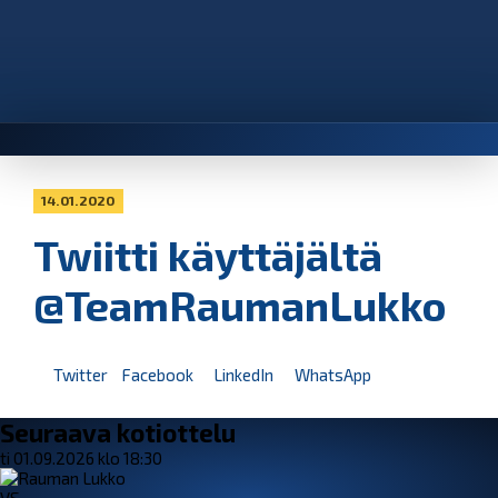
14.01.2020
Twiitti käyttäjältä
@TeamRaumanLukko
Twitter
Facebook
LinkedIn
WhatsApp
Seuraava kotiottelu
ti 01.09.2026 klo 18:30