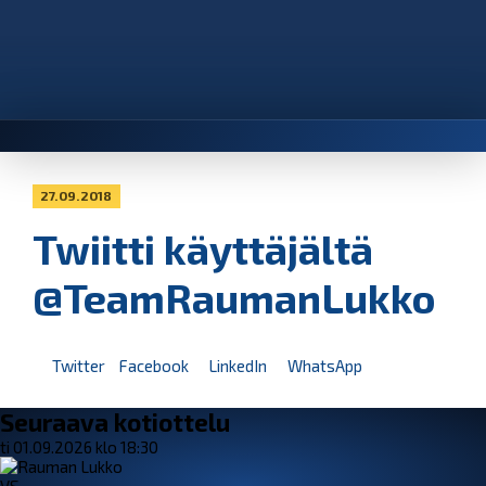
27.09.2018
Twiitti käyttäjältä
@TeamRaumanLukko
Twitter
Facebook
LinkedIn
WhatsApp
Seuraava kotiottelu
ti 01.09.2026 klo 18:30