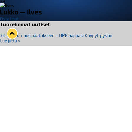
VS
Lukko — Ilves
Osta liput
Tuoreimmat uutiset
33. Pitsiturnaus päätökseen – HPK nappasi Knypyl-pystin
Lue juttu »
Otteluliput juhlakaudelle 26–27 nyt myynnissä!
Lue juttu »
Kiekko-Espoo voittaa historian ensimmäisen naisten
Pitsiturnauksen
Lue juttu »
Pitsiturnauksen päiväliput on loppuunmyyty – Pitsitunnelmaan
pääset myös Marina Vistan terassilla
Lue juttu »
Lukko ja pirkanmaalainen vaatevalmistaja Nousu yhteistyöhön
Lue juttu »
Seuraa Lukkoa somessa