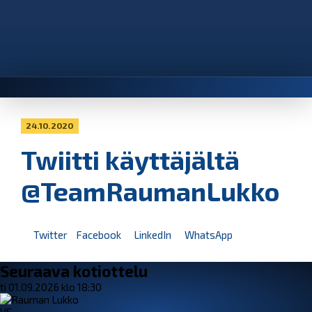
24.10.2020
Twiitti käyttäjältä
@TeamRaumanLukko
Twitter
Facebook
LinkedIn
WhatsApp
Seuraava kotiottelu
ti 01.09.2026 klo 18:30