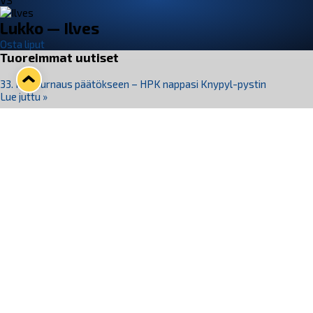
VS
Lukko — Ilves
Osta liput
Tuoreimmat uutiset
33. Pitsiturnaus päätökseen – HPK nappasi Knypyl-pystin
Lue juttu »
Otteluliput juhlakaudelle 26–27 nyt myynnissä!
Lue juttu »
Kiekko-Espoo voittaa historian ensimmäisen naisten
Pitsiturnauksen
Lue juttu »
Pitsiturnauksen päiväliput on loppuunmyyty – Pitsitunnelmaan
pääset myös Marina Vistan terassilla
Lue juttu »
Lukko ja pirkanmaalainen vaatevalmistaja Nousu yhteistyöhön
Lue juttu »
Seuraa Lukkoa somessa