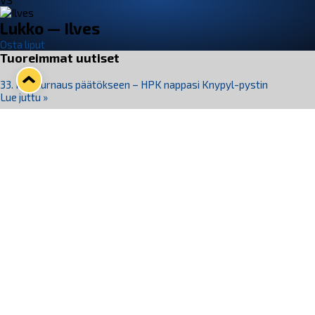
VS
Lukko — Ilves
Osta liput
Tuoreimmat uutiset
33. Pitsiturnaus päätökseen – HPK nappasi Knypyl-pystin
Lue juttu »
Otteluliput juhlakaudelle 26–27 nyt myynnissä!
Lue juttu »
Kiekko-Espoo voittaa historian ensimmäisen naisten
Pitsiturnauksen
Lue juttu »
Pitsiturnauksen päiväliput on loppuunmyyty – Pitsitunnelmaan
pääset myös Marina Vistan terassilla
Lue juttu »
Lukko ja pirkanmaalainen vaatevalmistaja Nousu yhteistyöhön
Lue juttu »
Seuraa Lukkoa somessa