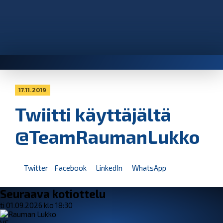
17.11.2019
Twiitti käyttäjältä
@TeamRaumanLukko
Twitter
Facebook
LinkedIn
WhatsApp
Seuraava kotiottelu
ti 01.09.2026 klo 18:30