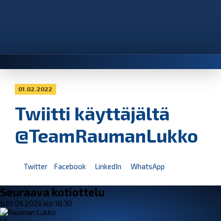
01.02.2022
Twiitti käyttäjältä
@TeamRaumanLukko
Twitter
Facebook
LinkedIn
WhatsApp
Seuraava kotiottelu
ti 01.09.2026 klo 18:30