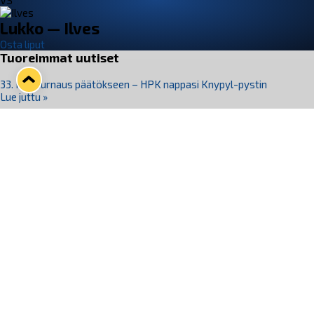
VS
Lukko — Ilves
Osta liput
Tuoreimmat uutiset
33. Pitsiturnaus päätökseen – HPK nappasi Knypyl-pystin
Lue juttu »
Otteluliput juhlakaudelle 26–27 nyt myynnissä!
Lue juttu »
Kiekko-Espoo voittaa historian ensimmäisen naisten
Pitsiturnauksen
Lue juttu »
Pitsiturnauksen päiväliput on loppuunmyyty – Pitsitunnelmaan
pääset myös Marina Vistan terassilla
Lue juttu »
Lukko ja pirkanmaalainen vaatevalmistaja Nousu yhteistyöhön
Lue juttu »
Seuraa Lukkoa somessa