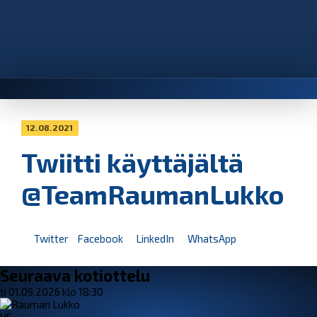
12.08.2021
Twiitti käyttäjältä
@TeamRaumanLukko
Twitter
Facebook
LinkedIn
WhatsApp
Seuraava kotiottelu
ti 01.09.2026 klo 18:30