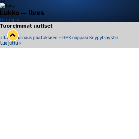
VS
Lukko — Ilves
Osta liput
Tuoreimmat uutiset
33. Pitsiturnaus päätökseen – HPK nappasi Knypyl-pystin
Lue juttu »
Otteluliput juhlakaudelle 26–27 nyt myynnissä!
Lue juttu »
Kiekko-Espoo voittaa historian ensimmäisen naisten
Pitsiturnauksen
Lue juttu »
Pitsiturnauksen päiväliput on loppuunmyyty – Pitsitunnelmaan
pääset myös Marina Vistan terassilla
Lue juttu »
Lukko ja pirkanmaalainen vaatevalmistaja Nousu yhteistyöhön
Lue juttu »
Seuraa Lukkoa somessa