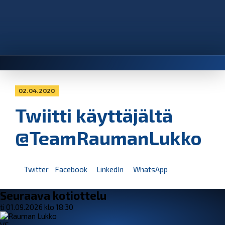
02.04.2020
Twiitti käyttäjältä
@TeamRaumanLukko
Twitter
Facebook
LinkedIn
WhatsApp
Seuraava kotiottelu
ti 01.09.2026 klo 18:30