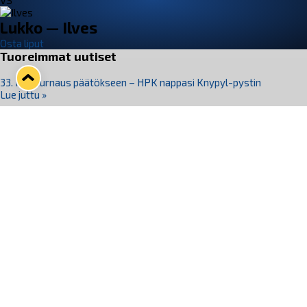
VS
Lukko — Ilves
Osta liput
Tuoreimmat uutiset
33. Pitsiturnaus päätökseen – HPK nappasi Knypyl-pystin
Lue juttu »
Otteluliput juhlakaudelle 26–27 nyt myynnissä!
Lue juttu »
Kiekko-Espoo voittaa historian ensimmäisen naisten
Pitsiturnauksen
Lue juttu »
Pitsiturnauksen päiväliput on loppuunmyyty – Pitsitunnelmaan
pääset myös Marina Vistan terassilla
Lue juttu »
Lukko ja pirkanmaalainen vaatevalmistaja Nousu yhteistyöhön
Lue juttu »
Seuraa Lukkoa somessa