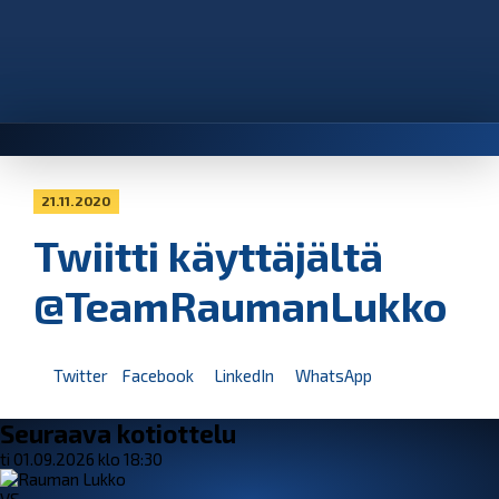
21.11.2020
Twiitti käyttäjältä
@TeamRaumanLukko
Twitter
Facebook
LinkedIn
WhatsApp
Seuraava kotiottelu
ti 01.09.2026 klo 18:30