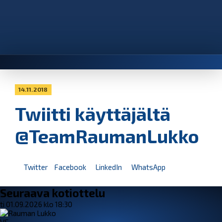
14.11.2018
Twiitti käyttäjältä
@TeamRaumanLukko
Twitter
Facebook
LinkedIn
WhatsApp
Seuraava kotiottelu
ti 01.09.2026 klo 18:30