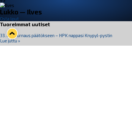
VS
Lukko — Ilves
Osta liput
Tuoreimmat uutiset
33. Pitsiturnaus päätökseen – HPK nappasi Knypyl-pystin
Lue juttu »
Otteluliput juhlakaudelle 26–27 nyt myynnissä!
Lue juttu »
Kiekko-Espoo voittaa historian ensimmäisen naisten
Pitsiturnauksen
Lue juttu »
Pitsiturnauksen päiväliput on loppuunmyyty – Pitsitunnelmaan
pääset myös Marina Vistan terassilla
Lue juttu »
Lukko ja pirkanmaalainen vaatevalmistaja Nousu yhteistyöhön
Lue juttu »
Seuraa Lukkoa somessa