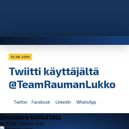
10.08.2019
Twiitti käyttäjältä
@TeamRaumanLukko
Twitter
Facebook
LinkedIn
WhatsApp
Seuraava kotiottelu
pe 07.08.2026 klo 10:00