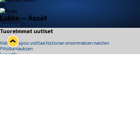
VS
Lukko — Ässät
Osta liput
Tuoreimmat uutiset
Kiekko-Espoo voittaa historian ensimmäisen naisten
Pitsiturnauksen
Lue juttu »
Pitsiturnauksen päiväliput on loppuunmyyty – Pitsitunnelmaan
pääset myös Marina Vistan terassilla
Lue juttu »
Lukko ja pirkanmaalainen vaatevalmistaja Nousu yhteistyöhön
Lue juttu »
Aapo Vanninen Nuorten Leijonien mukana
Lue juttu »
Rauman Lukko Oy on ostanut Marina Vista Oy:n liiketoiminnan
Raumalta
Lue juttu »