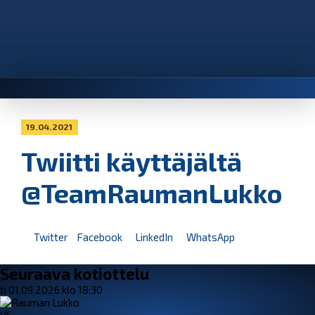
19.04.2021
Twiitti käyttäjältä
@TeamRaumanLukko
Twitter
Facebook
LinkedIn
WhatsApp
Seuraava kotiottelu
ti 01.09.2026 klo 18:30