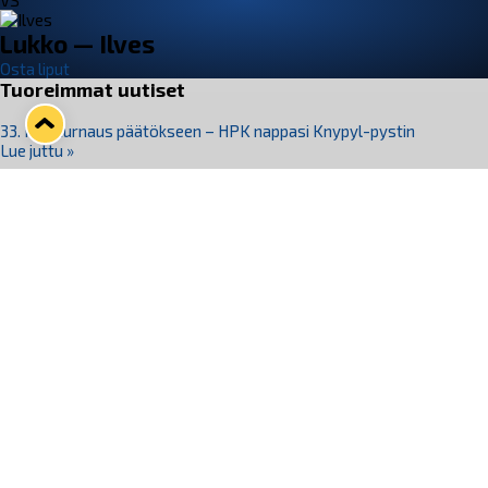
VS
Lukko — Ilves
Osta liput
Tuoreimmat uutiset
33. Pitsiturnaus päätökseen – HPK nappasi Knypyl-pystin
Lue juttu »
Otteluliput juhlakaudelle 26–27 nyt myynnissä!
Lue juttu »
Kiekko-Espoo voittaa historian ensimmäisen naisten
Pitsiturnauksen
Lue juttu »
Pitsiturnauksen päiväliput on loppuunmyyty – Pitsitunnelmaan
pääset myös Marina Vistan terassilla
Lue juttu »
Lukko ja pirkanmaalainen vaatevalmistaja Nousu yhteistyöhön
Lue juttu »
Seuraa Lukkoa somessa