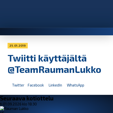
25.01.2019
Twiitti käyttäjältä
@TeamRaumanLukko
Twitter
Facebook
LinkedIn
WhatsApp
Seuraava kotiottelu
ti 01.09.2026 klo 18:30