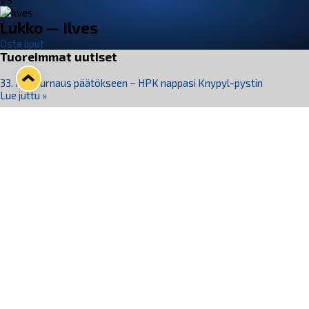
VS
Lukko — Ilves
Osta liput
Tuoreimmat uutiset
33. Pitsiturnaus päätökseen – HPK nappasi Knypyl-pystin
Lue juttu »
Otteluliput juhlakaudelle 26–27 nyt myynnissä!
Lue juttu »
Kiekko-Espoo voittaa historian ensimmäisen naisten
Pitsiturnauksen
Lue juttu »
Pitsiturnauksen päiväliput on loppuunmyyty – Pitsitunnelmaan
pääset myös Marina Vistan terassilla
Lue juttu »
Lukko ja pirkanmaalainen vaatevalmistaja Nousu yhteistyöhön
Lue juttu »
Seuraa Lukkoa somessa