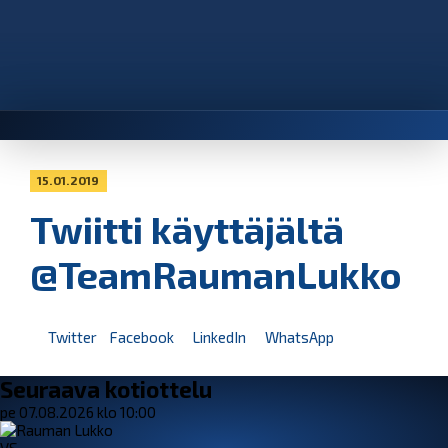
15.01.2019
Twiitti käyttäjältä
@TeamRaumanLukko
Twitter
Facebook
LinkedIn
WhatsApp
Seuraava kotiottelu
pe 07.08.2026 klo 10:00