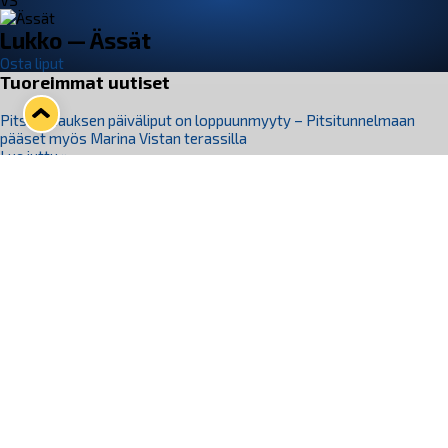
VS
Lukko — Ässät
Osta liput
Tuoreimmat uutiset
Pitsiturnauksen päiväliput on loppuunmyyty – Pitsitunnelmaan
pääset myös Marina Vistan terassilla
Lue juttu »
Lukko ja pirkanmaalainen vaatevalmistaja Nousu yhteistyöhön
Lue juttu »
Aapo Vanninen Nuorten Leijonien mukana
Lue juttu »
Rauman Lukko Oy on ostanut Marina Vista Oy:n liiketoiminnan
Raumalta
Lue juttu »
Varausviikonloppu oli kiireinen Jakub Florisille
Lue juttu »
Seuraa Lukkoa somessa