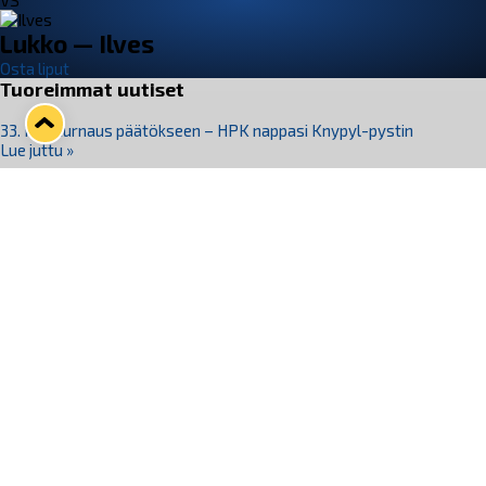
VS
Lukko — Ilves
Osta liput
Tuoreimmat uutiset
33. Pitsiturnaus päätökseen – HPK nappasi Knypyl-pystin
Lue juttu »
Otteluliput juhlakaudelle 26–27 nyt myynnissä!
Lue juttu »
Kiekko-Espoo voittaa historian ensimmäisen naisten
Pitsiturnauksen
Lue juttu »
Pitsiturnauksen päiväliput on loppuunmyyty – Pitsitunnelmaan
pääset myös Marina Vistan terassilla
Lue juttu »
Lukko ja pirkanmaalainen vaatevalmistaja Nousu yhteistyöhön
Lue juttu »
Seuraa Lukkoa somessa