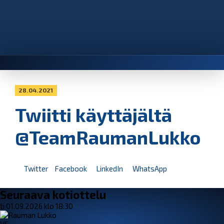
28.04.2021
Twiitti käyttäjältä
@TeamRaumanLukko
Twitter
Facebook
LinkedIn
WhatsApp
Seuraava kotiottelu
ti 01.09.2026 klo 18:30