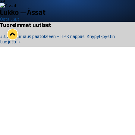
VS
Lukko — Ässät
Osta liput
Tuoreimmat uutiset
33. Pitsiturnaus päätökseen – HPK nappasi Knypyl-pystin
Lue juttu »
Otteluliput juhlakaudelle 26–27 nyt myynnissä!
Lue juttu »
Kiekko-Espoo voittaa historian ensimmäisen naisten
Pitsiturnauksen
Lue juttu »
Pitsiturnauksen päiväliput on loppuunmyyty – Pitsitunnelmaan
pääset myös Marina Vistan terassilla
Lue juttu »
Lukko ja pirkanmaalainen vaatevalmistaja Nousu yhteistyöhön
Lue juttu »
Seuraa Lukkoa somessa