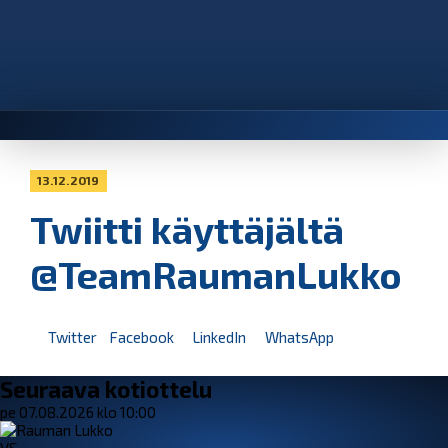
13.12.2019
Twiitti käyttäjältä
@TeamRaumanLukko
Twitter
Facebook
LinkedIn
WhatsApp
Seuraava kotiottelu
pe 07.08.2026 klo 10:00