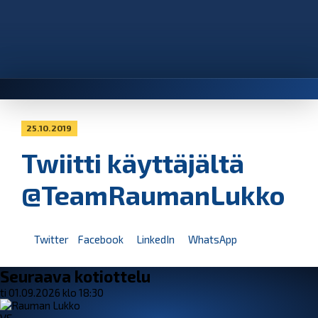
25.10.2019
Twiitti käyttäjältä
@TeamRaumanLukko
Twitter
Facebook
LinkedIn
WhatsApp
Seuraava kotiottelu
ti 01.09.2026 klo 18:30