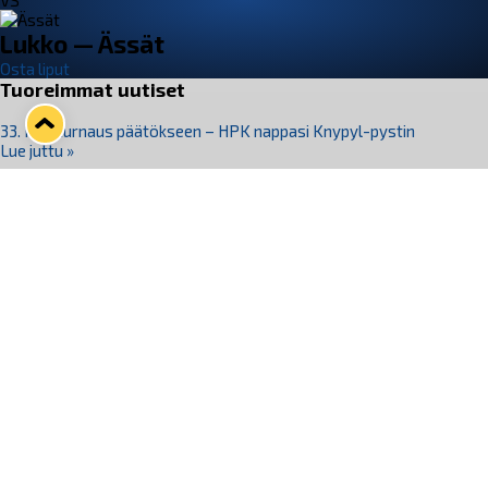
VS
Lukko — Ässät
Osta liput
Tuoreimmat uutiset
33. Pitsiturnaus päätökseen – HPK nappasi Knypyl-pystin
Lue juttu »
Otteluliput juhlakaudelle 26–27 nyt myynnissä!
Lue juttu »
Kiekko-Espoo voittaa historian ensimmäisen naisten
Pitsiturnauksen
Lue juttu »
Pitsiturnauksen päiväliput on loppuunmyyty – Pitsitunnelmaan
pääset myös Marina Vistan terassilla
Lue juttu »
Lukko ja pirkanmaalainen vaatevalmistaja Nousu yhteistyöhön
Lue juttu »
Seuraa Lukkoa somessa