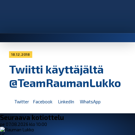
18.12.2018
Twiitti käyttäjältä
@TeamRaumanLukko
Twitter
Facebook
LinkedIn
WhatsApp
Seuraava kotiottelu
pe 07.08.2026 klo 10:00