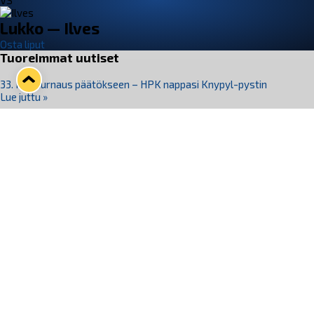
VS
Lukko — Ilves
Osta liput
Tuoreimmat uutiset
33. Pitsiturnaus päätökseen – HPK nappasi Knypyl-pystin
Lue juttu »
Otteluliput juhlakaudelle 26–27 nyt myynnissä!
Lue juttu »
Kiekko-Espoo voittaa historian ensimmäisen naisten
Pitsiturnauksen
Lue juttu »
Pitsiturnauksen päiväliput on loppuunmyyty – Pitsitunnelmaan
pääset myös Marina Vistan terassilla
Lue juttu »
Lukko ja pirkanmaalainen vaatevalmistaja Nousu yhteistyöhön
Lue juttu »
Seuraa Lukkoa somessa