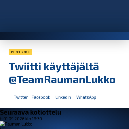
19.03.2019
Twiitti käyttäjältä
@TeamRaumanLukko
Twitter
Facebook
LinkedIn
WhatsApp
Seuraava kotiottelu
ti 01.09.2026 klo 18:30