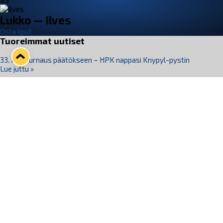
VS
Lukko — Ilves
Osta liput
Tuoreimmat uutiset
33. Pitsiturnaus päätökseen – HPK nappasi Knypyl-pystin
Lue juttu »
Otteluliput juhlakaudelle 26–27 nyt myynnissä!
Lue juttu »
Kiekko-Espoo voittaa historian ensimmäisen naisten
Pitsiturnauksen
Lue juttu »
Pitsiturnauksen päiväliput on loppuunmyyty – Pitsitunnelmaan
pääset myös Marina Vistan terassilla
Lue juttu »
Lukko ja pirkanmaalainen vaatevalmistaja Nousu yhteistyöhön
Lue juttu »
Seuraa Lukkoa somessa