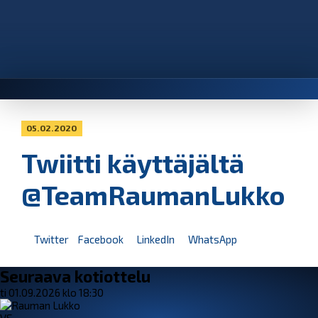
05.02.2020
Twiitti käyttäjältä
@TeamRaumanLukko
Twitter
Facebook
LinkedIn
WhatsApp
Seuraava kotiottelu
ti 01.09.2026 klo 18:30