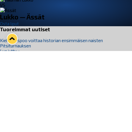
VS
Lukko — Ässät
Osta liput
Tuoreimmat uutiset
Kiekko-Espoo voittaa historian ensimmäisen naisten
Pitsiturnauksen
Lue juttu »
Pitsiturnauksen päiväliput on loppuunmyyty – Pitsitunnelmaan
pääset myös Marina Vistan terassilla
Lue juttu »
Lukko ja pirkanmaalainen vaatevalmistaja Nousu yhteistyöhön
Lue juttu »
Aapo Vanninen Nuorten Leijonien mukana
Lue juttu »
Rauman Lukko Oy on ostanut Marina Vista Oy:n liiketoiminnan
Raumalta
Lue juttu »