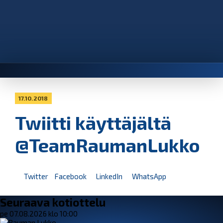
17.10.2018
Twiitti käyttäjältä
@TeamRaumanLukko
Twitter
Facebook
LinkedIn
WhatsApp
Seuraava kotiottelu
pe 07.08.2026 klo 10:00