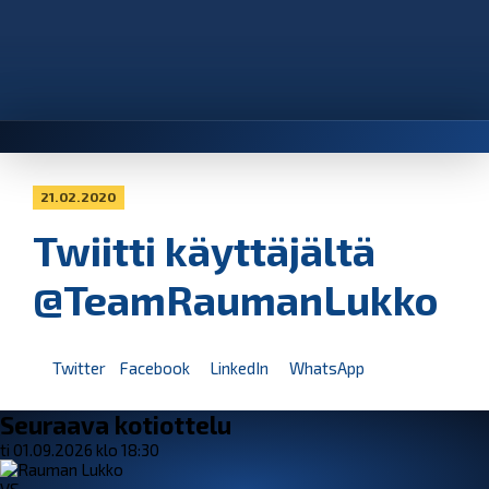
21.02.2020
Twiitti käyttäjältä
@TeamRaumanLukko
Twitter
Facebook
LinkedIn
WhatsApp
Seuraava kotiottelu
ti 01.09.2026 klo 18:30