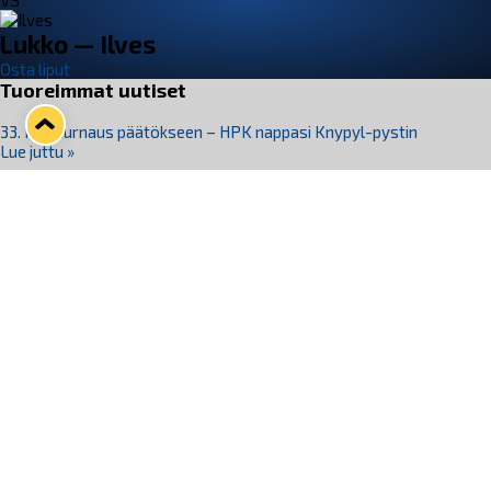
VS
Lukko — Ilves
Osta liput
Tuoreimmat uutiset
33. Pitsiturnaus päätökseen – HPK nappasi Knypyl-pystin
Lue juttu »
Otteluliput juhlakaudelle 26–27 nyt myynnissä!
Lue juttu »
Kiekko-Espoo voittaa historian ensimmäisen naisten
Pitsiturnauksen
Lue juttu »
Pitsiturnauksen päiväliput on loppuunmyyty – Pitsitunnelmaan
pääset myös Marina Vistan terassilla
Lue juttu »
Lukko ja pirkanmaalainen vaatevalmistaja Nousu yhteistyöhön
Lue juttu »
Seuraa Lukkoa somessa