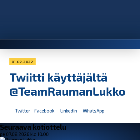
01.02.2022
Twiitti käyttäjältä
@TeamRaumanLukko
Twitter
Facebook
LinkedIn
WhatsApp
Seuraava kotiottelu
pe 07.08.2026 klo 10:00