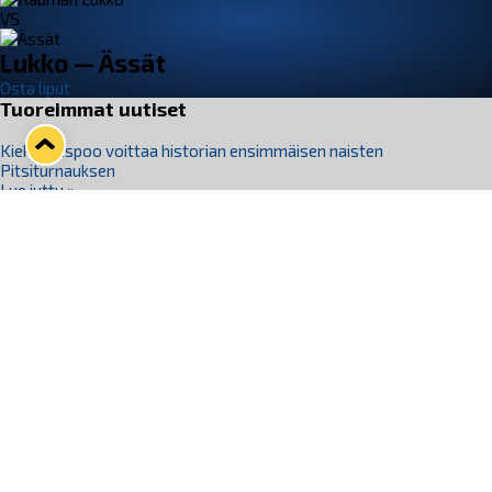
VS
Lukko — Ässät
Osta liput
Tuoreimmat uutiset
Kiekko-Espoo voittaa historian ensimmäisen naisten
Pitsiturnauksen
Lue juttu »
Pitsiturnauksen päiväliput on loppuunmyyty – Pitsitunnelmaan
pääset myös Marina Vistan terassilla
Lue juttu »
Lukko ja pirkanmaalainen vaatevalmistaja Nousu yhteistyöhön
Lue juttu »
Aapo Vanninen Nuorten Leijonien mukana
Lue juttu »
Rauman Lukko Oy on ostanut Marina Vista Oy:n liiketoiminnan
Raumalta
Lue juttu »