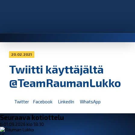
20.02.2021
Twiitti käyttäjältä
@TeamRaumanLukko
Twitter
Facebook
LinkedIn
WhatsApp
Seuraava kotiottelu
ti 01.09.2026 klo 18:30