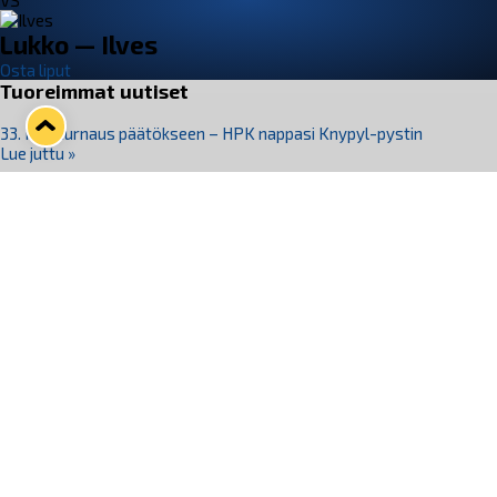
VS
Lukko — Ilves
Osta liput
Tuoreimmat uutiset
33. Pitsiturnaus päätökseen – HPK nappasi Knypyl-pystin
Lue juttu »
Otteluliput juhlakaudelle 26–27 nyt myynnissä!
Lue juttu »
Kiekko-Espoo voittaa historian ensimmäisen naisten
Pitsiturnauksen
Lue juttu »
Pitsiturnauksen päiväliput on loppuunmyyty – Pitsitunnelmaan
pääset myös Marina Vistan terassilla
Lue juttu »
Lukko ja pirkanmaalainen vaatevalmistaja Nousu yhteistyöhön
Lue juttu »
Seuraa Lukkoa somessa