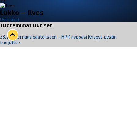
VS
Lukko — Ilves
Osta liput
Tuoreimmat uutiset
33. Pitsiturnaus päätökseen – HPK nappasi Knypyl-pystin
Lue juttu »
Otteluliput juhlakaudelle 26–27 nyt myynnissä!
Lue juttu »
Kiekko-Espoo voittaa historian ensimmäisen naisten
Pitsiturnauksen
Lue juttu »
Pitsiturnauksen päiväliput on loppuunmyyty – Pitsitunnelmaan
pääset myös Marina Vistan terassilla
Lue juttu »
Lukko ja pirkanmaalainen vaatevalmistaja Nousu yhteistyöhön
Lue juttu »
Seuraa Lukkoa somessa