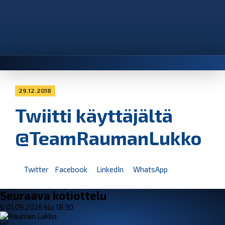
29.12.2018
Twiitti käyttäjältä
@TeamRaumanLukko
Twitter
Facebook
LinkedIn
WhatsApp
Seuraava kotiottelu
ti 01.09.2026 klo 18:30