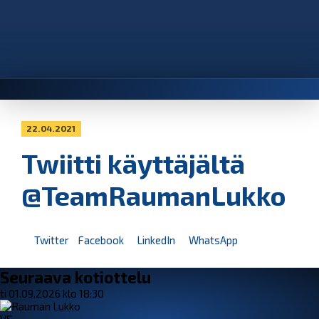
22.04.2021
Twiitti käyttäjältä
@TeamRaumanLukko
Twitter
Facebook
LinkedIn
WhatsApp
Seuraava kotiottelu
ti 01.09.2026 klo 18:30