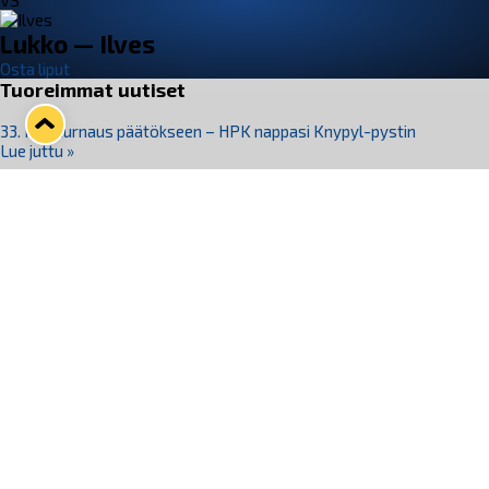
VS
Lukko — Ilves
Osta liput
Tuoreimmat uutiset
33. Pitsiturnaus päätökseen – HPK nappasi Knypyl-pystin
Lue juttu »
Otteluliput juhlakaudelle 26–27 nyt myynnissä!
Lue juttu »
Kiekko-Espoo voittaa historian ensimmäisen naisten
Pitsiturnauksen
Lue juttu »
Pitsiturnauksen päiväliput on loppuunmyyty – Pitsitunnelmaan
pääset myös Marina Vistan terassilla
Lue juttu »
Lukko ja pirkanmaalainen vaatevalmistaja Nousu yhteistyöhön
Lue juttu »
Seuraa Lukkoa somessa