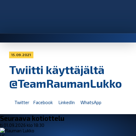
15.09.2021
Twiitti käyttäjältä
@TeamRaumanLukko
Twitter
Facebook
LinkedIn
WhatsApp
Seuraava kotiottelu
ti 01.09.2026 klo 18:30