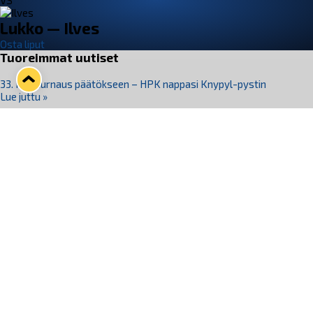
VS
Lukko — Ilves
Osta liput
Tuoreimmat uutiset
33. Pitsiturnaus päätökseen – HPK nappasi Knypyl-pystin
Lue juttu »
Otteluliput juhlakaudelle 26–27 nyt myynnissä!
Lue juttu »
Kiekko-Espoo voittaa historian ensimmäisen naisten
Pitsiturnauksen
Lue juttu »
Pitsiturnauksen päiväliput on loppuunmyyty – Pitsitunnelmaan
pääset myös Marina Vistan terassilla
Lue juttu »
Lukko ja pirkanmaalainen vaatevalmistaja Nousu yhteistyöhön
Lue juttu »
Seuraa Lukkoa somessa