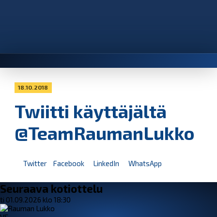
18.10.2018
Twiitti käyttäjältä
@TeamRaumanLukko
Twitter
Facebook
LinkedIn
WhatsApp
Seuraava kotiottelu
ti 01.09.2026 klo 18:30