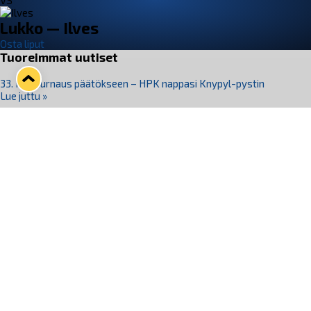
VS
Lukko — Ilves
Osta liput
Tuoreimmat uutiset
33. Pitsiturnaus päätökseen – HPK nappasi Knypyl-pystin
Lue juttu »
Otteluliput juhlakaudelle 26–27 nyt myynnissä!
Lue juttu »
Kiekko-Espoo voittaa historian ensimmäisen naisten
Pitsiturnauksen
Lue juttu »
Pitsiturnauksen päiväliput on loppuunmyyty – Pitsitunnelmaan
pääset myös Marina Vistan terassilla
Lue juttu »
Lukko ja pirkanmaalainen vaatevalmistaja Nousu yhteistyöhön
Lue juttu »
Seuraa Lukkoa somessa