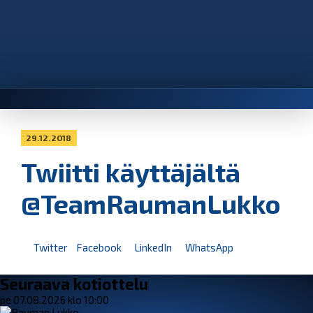
29.12.2018
Twiitti käyttäjältä
@TeamRaumanLukko
Twitter
Facebook
LinkedIn
WhatsApp
Seuraava kotiottelu
pe 07.08.2026 klo 10:00