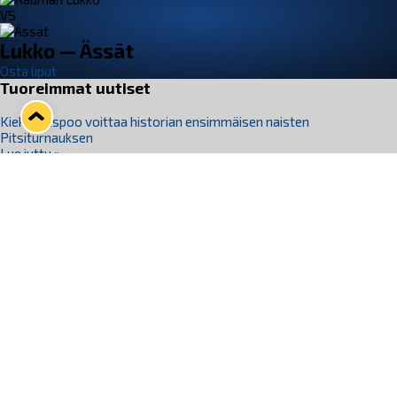
VS
Lukko — Ässät
Osta liput
Tuoreimmat uutiset
Kiekko-Espoo voittaa historian ensimmäisen naisten
Pitsiturnauksen
Lue juttu »
Pitsiturnauksen päiväliput on loppuunmyyty – Pitsitunnelmaan
pääset myös Marina Vistan terassilla
Lue juttu »
Lukko ja pirkanmaalainen vaatevalmistaja Nousu yhteistyöhön
Lue juttu »
Aapo Vanninen Nuorten Leijonien mukana
Lue juttu »
Rauman Lukko Oy on ostanut Marina Vista Oy:n liiketoiminnan
Raumalta
Lue juttu »