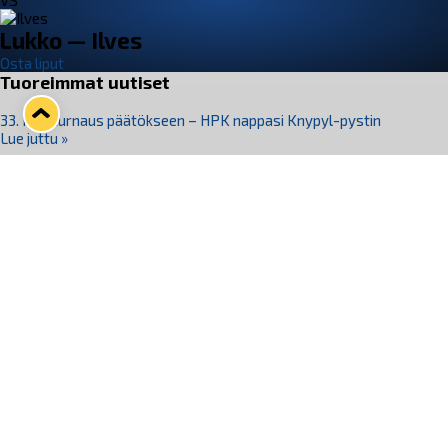
VS
Lukko — Ilves
Osta liput
Tuoreimmat uutiset
33. Pitsiturnaus päätökseen – HPK nappasi Knypyl-pystin
Lue juttu »
Otteluliput juhlakaudelle 26–27 nyt myynnissä!
Lue juttu »
Kiekko-Espoo voittaa historian ensimmäisen naisten
Pitsiturnauksen
Lue juttu »
Pitsiturnauksen päiväliput on loppuunmyyty – Pitsitunnelmaan
pääset myös Marina Vistan terassilla
Lue juttu »
Lukko ja pirkanmaalainen vaatevalmistaja Nousu yhteistyöhön
Lue juttu »
Seuraa Lukkoa somessa