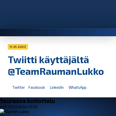
11.01.2023
Twiitti käyttäjältä
@TeamRaumanLukko
Twitter
Facebook
LinkedIn
WhatsApp
Seuraava kotiottelu
ti 01.09.2026 klo 18:30