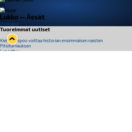
VS
Lukko — Ässät
Osta liput
Tuoreimmat uutiset
Kiekko-Espoo voittaa historian ensimmäisen naisten
Pitsiturnauksen
Lue juttu »
Pitsiturnauksen päiväliput on loppuunmyyty – Pitsitunnelmaan
pääset myös Marina Vistan terassilla
Lue juttu »
Lukko ja pirkanmaalainen vaatevalmistaja Nousu yhteistyöhön
Lue juttu »
Aapo Vanninen Nuorten Leijonien mukana
Lue juttu »
Rauman Lukko Oy on ostanut Marina Vista Oy:n liiketoiminnan
Raumalta
Lue juttu »