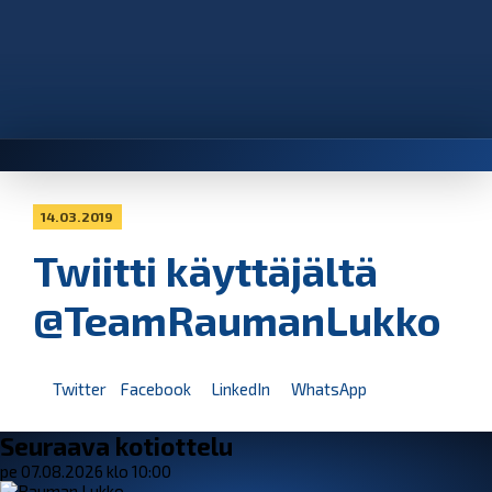
14.03.2019
Twiitti käyttäjältä
@TeamRaumanLukko
Twitter
Facebook
LinkedIn
WhatsApp
Seuraava kotiottelu
pe 07.08.2026 klo 10:00