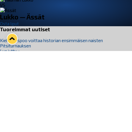
VS
Lukko — Ässät
Osta liput
Tuoreimmat uutiset
Kiekko-Espoo voittaa historian ensimmäisen naisten
Pitsiturnauksen
Lue juttu »
Pitsiturnauksen päiväliput on loppuunmyyty – Pitsitunnelmaan
pääset myös Marina Vistan terassilla
Lue juttu »
Lukko ja pirkanmaalainen vaatevalmistaja Nousu yhteistyöhön
Lue juttu »
Aapo Vanninen Nuorten Leijonien mukana
Lue juttu »
Rauman Lukko Oy on ostanut Marina Vista Oy:n liiketoiminnan
Raumalta
Lue juttu »